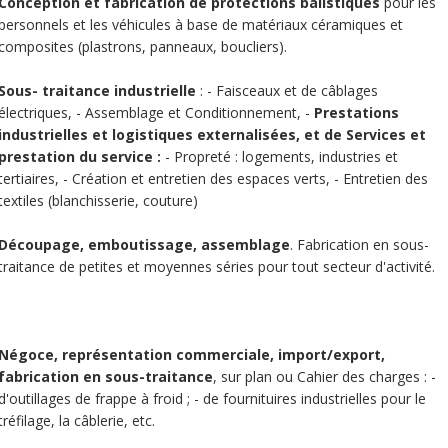
Conception et fabrication de protections balistiques
pour les
personnels et les véhicules à base de matériaux céramiques et
composites (plastrons, panneaux, boucliers).
Sous- traitance industrielle
: - Faisceaux et de câblages
électriques, - Assemblage et Conditionnement, -
Prestations
industrielles et logistiques externalisées, et de Services et
prestation du service :
- Propreté : logements, industries et
tertiaires, - Création et entretien des espaces verts, - Entretien des
textiles (blanchisserie, couture)
Découpage, emboutissage, assemblage
. Fabrication en sous-
traitance de petites et moyennes séries pour tout secteur d'activité.
Négoce, représentation commerciale, import/export,
fabrication en sous-traitance
, sur plan ou Cahier des charges : -
d'outillages de frappe à froid ; - de fournituires industrielles pour le
tréfilage, la câblerie, etc.