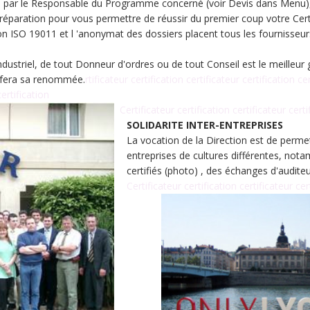
te par le Responsable du Programme concerné (voir Devis dans Menu), 
réparation pour vous permettre de réussir du premier coup votre Certi
n ISO 19011 et l 'anonymat des dossiers placent tous les fournisseurs
ustriel, de tout Donneur d'ordres ou de tout Conseil est le meilleur ga
et fera sa renommée.
rtificateur certification certificateur certification ce
certification
Certificateur certification certificateur certi
SOLIDARITE INTER-ENTREPRISES
La vocation de la Direction est de permet
entreprises de cultures différentes, not
certifiés (photo) , des échanges d'auditeur
Certificateur certification certificateur cer