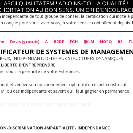
ASCII QUALITATEM ! ADJOINS-TOI LA QUALITÉ !
XHORTATION AU BON SENS, UN CRI D'ENCOURA
ion indépendante de tout groupe de conseil, la certification qui incite à
ion conçue pour vous, avec vous, à votre service continûment depuis 
he
Devis (gratuit)
A
BCDE
FGH
IJKLM
NOPQ
RS
T
IFICATEUR DE SYSTEMES DE MANAGEME
REUX, INDEPENDANT, DEDIE AUX STRUCTURES DYNAMIQUES
:
LIBERTE D'ENTREPRENDRE
 souci la pérennité de votre Entreprise :
ent et vérifier son fonctionnement optimal d'un esprit constructif.
-PMI ou des indépendants et savent qu'il faut gagner en permanence
ertificateur certification certificateur certification
ON-DISCRIMINATION-IMPARTIALITE- INDEPENDANCE