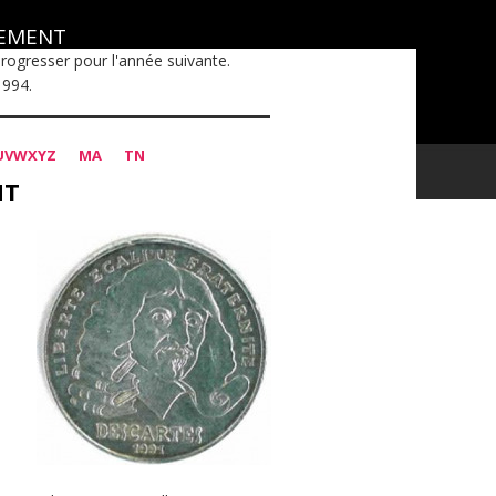
GEMENT
 progresser pour l'année suivante.
1994.
UVWXYZ
MA
TN
NT