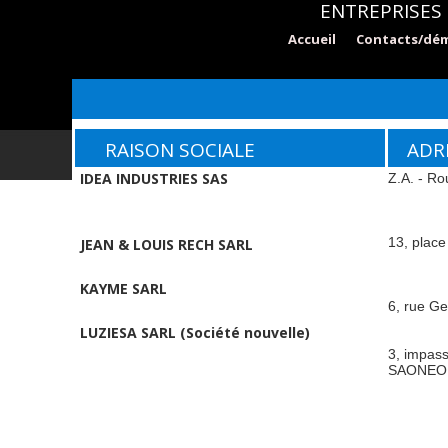
ENTREPRISES 
Accueil
Contacts/dé
RAISON SOCIALE
ADRE
IDEA INDUSTRIES SAS
Z.A. - Ro
13, place
JEAN & LOUIS RECH SARL
KAYME SARL
6, rue G
LUZIESA SARL (Société nouvelle)
3, impass
SAONEO