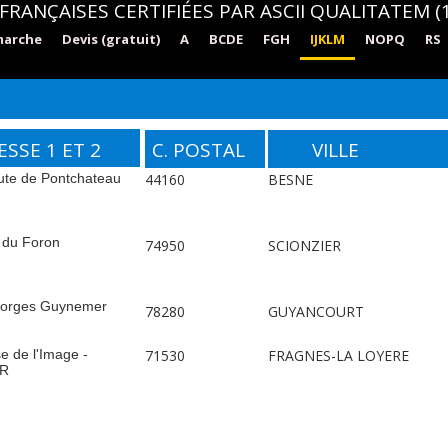
FRANÇAISES CERTIFIÉES PAR ASCII QUALITATEM (1
marche
Devis (gratuit)
A
BCDE
FGH
IJKLM
NOPQ
RS
SSE 1 ET 2
C. POSTAL
VILLE
ute de Pontchateau
44160
BESNE
 du Foron
74950
SCIONZIER
eorges Guynemer
78280
GUYANCOURT
e de l'Image -
71530
FRAGNES-LA LOYERE
R