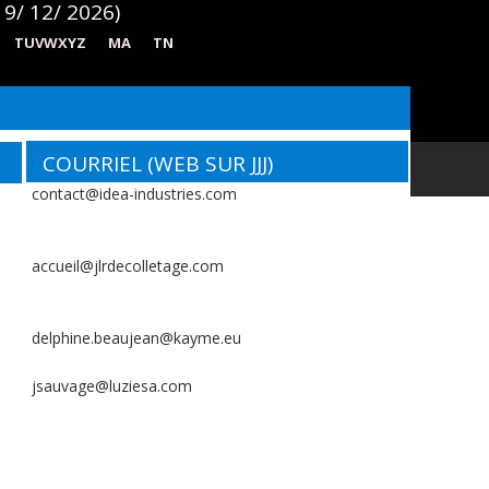
9/ 12/ 2026)
TUVWXYZ
MA
TN
COURRIEL (WEB SUR JJJ)
contact@idea-industries.com
accueil@jlrdecolletage.com
delphine.beaujean@kayme.eu
jsauvage@luziesa.com