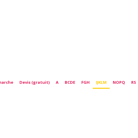
marche
Devis (gratuit)
A
BCDE
FGH
IJKLM
NOPQ
RS