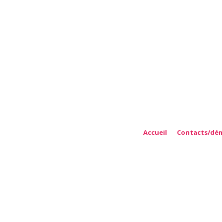
rt...
BUSINESS
Accueil
Contacts/dé