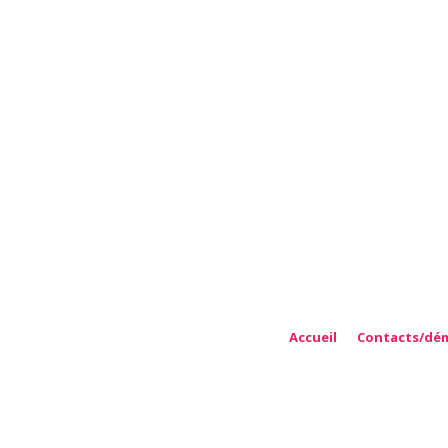
rt...
BUSINESS
Accueil
Contacts/dé