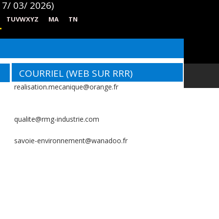
7/ 03/ 2026)
TUVWXYZ
MA
TN
COURRIEL (WEB SUR RRR)
realisation.mecanique@orange.fr
qualite@rmg-industrie.com
savoie-environnement@wanadoo.fr