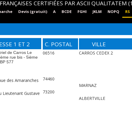
FRANÇAISES CERTIFIÉES PAR ASCII QUALITATEM (1
marche
Devis (gratuit)
A
BCDE
FGHI
JKLM
NOPQ
RS
SSE 1 ET 2
C. POSTAL
VILLE
triel de Carros Le
06516
CARROS CEDEX 2
ième rue bis - 5ième
 BP 577
74460
nue des Amaranches
MARNAZ
73200
du Lieutenant Gustave
ALBERTVILLE