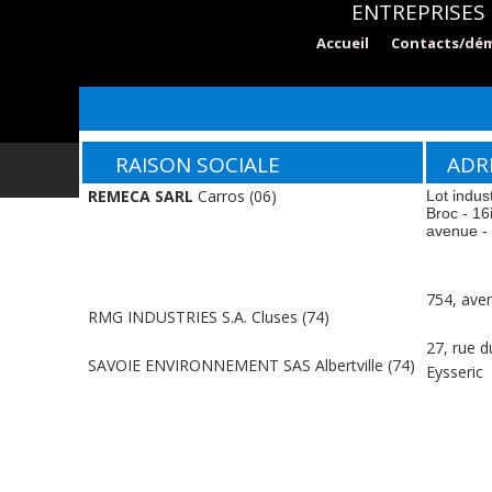
ENTREPRISES 
Accueil
Contacts/dé
RAISON SOCIALE
ADRE
REMECA SARL
Carros (06)
Lot indus
Broc - 16
avenue -
754, ave
RMG INDUSTRIES S.A. Cluses (74)
27, rue 
SAVOIE ENVIRONNEMENT SAS Albertville (74)
Eysseric