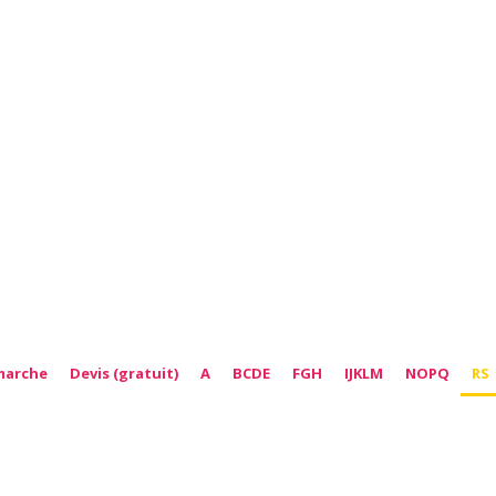
marche
Devis (gratuit)
A
BCDE
FGH
IJKLM
NOPQ
RS