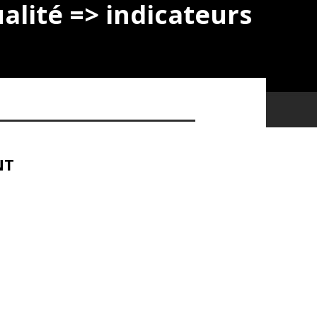
ualité => indicateurs
NT