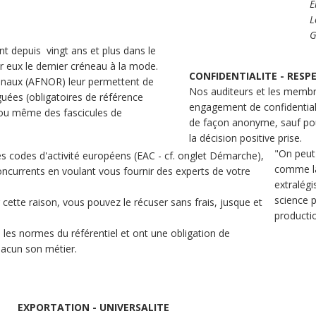
E
L
G
t depuis vingt ans et plus dans le
r eux le dernier créneau à la mode.
CONFIDENTIALITE - RES
ionaux (AFNOR) leur permettent de
Nos auditeurs et les membre
uées (obligatoires de référence
engagement de confidential
 ou même des fascicules de
de façon anonyme, sauf pour 
la décision positive prise.
"On peut
s codes d'activité européens (EAC - cf. onglet Démarche),
comme la
urrents en voulant vous fournir des experts de votre
extralégi
science p
 cette raison, vous pouvez le récuser sans frais, jusque et
producti
 les normes du référentiel et ont une obligation de
chacun son métier.
EXPORTATION - UNIVERSALITE